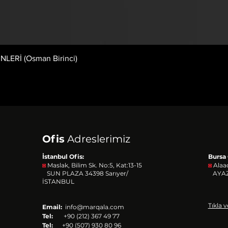
LERİ (Osman Birinci)
Ofis
Adreslerimiz
İstanbul Ofis:
Bursa 
◙
Maslak, Bilim Sk. No:5, Kat:13-15
◙
Alaa
SUN PLAZA 34398
Sarıyer/
AYAZ
İSTANBUL
Tıkla v
Email:
info@marqala.com
Tel:
+90 (212) 367 49 77
Tel:
+90 (507) 930 80 96