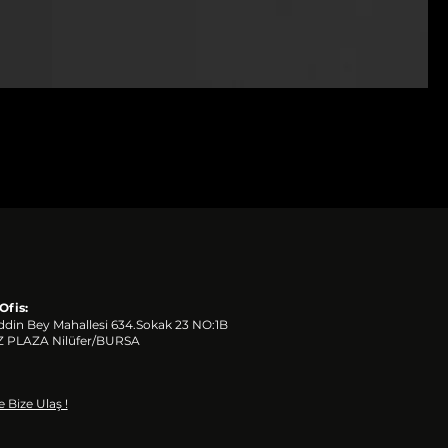
Ofis:
ddin Bey Mahallesi 634.Sokak 23 NO:1B
 PLAZA
Nilüfer/BURSA
e Bize Ulaş !