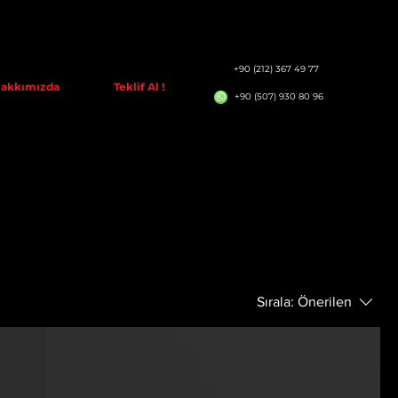
+90 (212) 367 49 77
akkımızda
Teklif Al !
+90 (507) 930 80 96
Sırala:
Önerilen